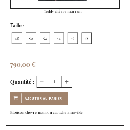
Teddy chèvre marron
Taille :
48
50
52
54
56
58
790,00
€
Quantité :
AJOUTER AU PANIER
Blouson chèvre marron capuche amovible