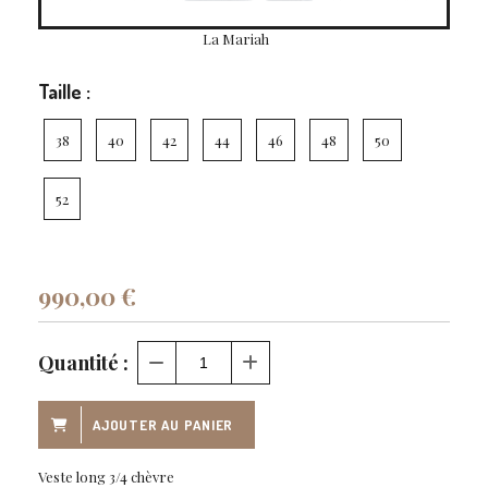
La Mariah
Taille :
38
40
42
44
46
48
50
52
990,00
€
Quantité :
AJOUTER AU PANIER
Veste long 3/4 chèvre