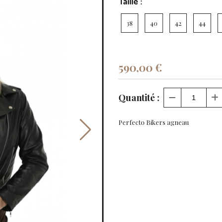
Taille :
38
40
42
44
590,00
€
Quantité :
Perfecto Bikers agneau