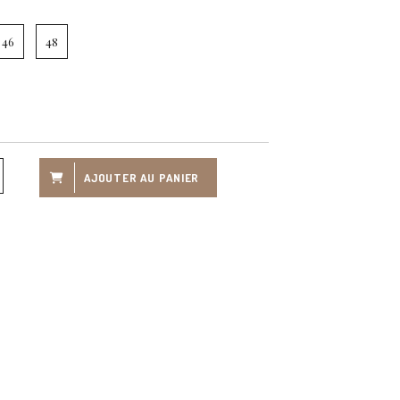
46
48
AJOUTER AU PANIER