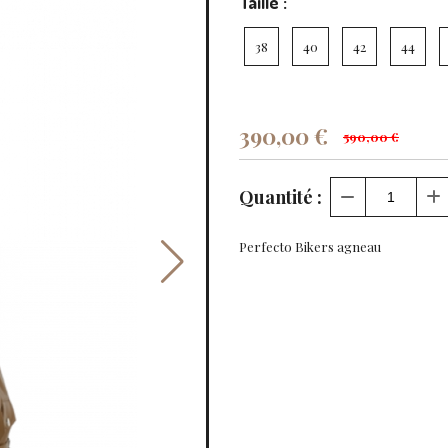
Taille :
38
40
42
44
390,00
€
590,00 €
Quantité :
Perfecto Bikers agneau