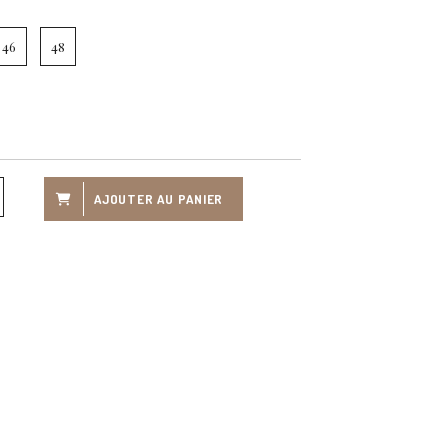
46
48
AJOUTER AU PANIER