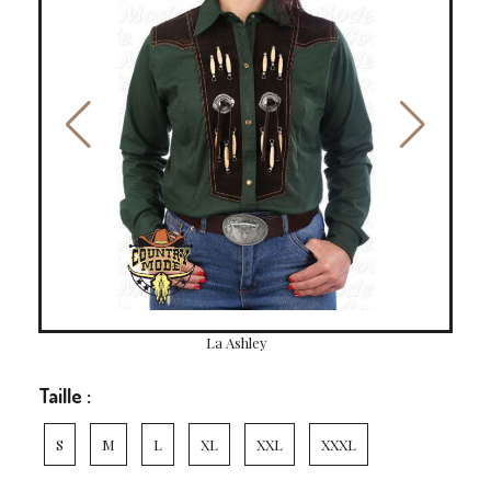
La Ashley
Taille :
S
M
L
XL
XXL
XXXL