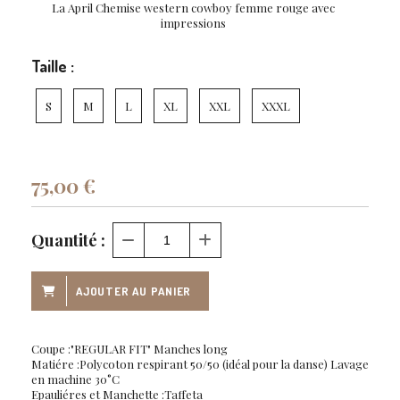
La April Chemise western cowboy femme rouge avec
impressions
Taille :
S
M
L
XL
XXL
XXXL
75,00
€
Quantité :
AJOUTER AU PANIER
Coupe :"REGULAR FIT" Manches long
Matiére :Polycoton respirant 50/50 (idéal pour la danse) Lavage
en machine 30°C
Epauliéres et Manchette :Taffeta