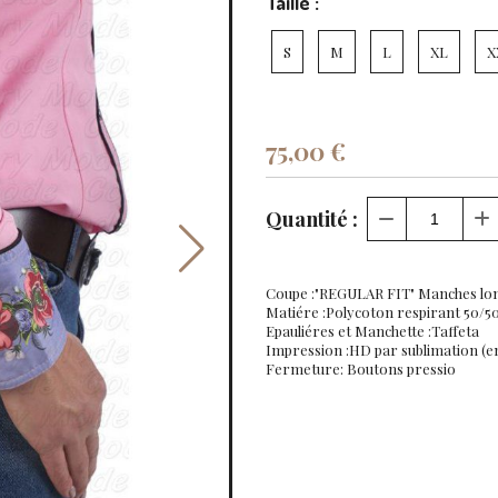
Taille :
S
M
L
XL
X
75,00
€
Quantité :
Coupe :"REGULAR FIT" Manches lo
Matiére :Polycoton respirant 50/50
Epauliéres et Manchette :Taffeta
Impression :HD par sublimation (e
Fermeture: Boutons pressio