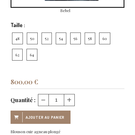
Bebel
Taille :
48
50
52
54
56
58
60
62
64
800,00
€
Quantité :
AJOUTER AU PANIER
Blouson cuir agneau plongé